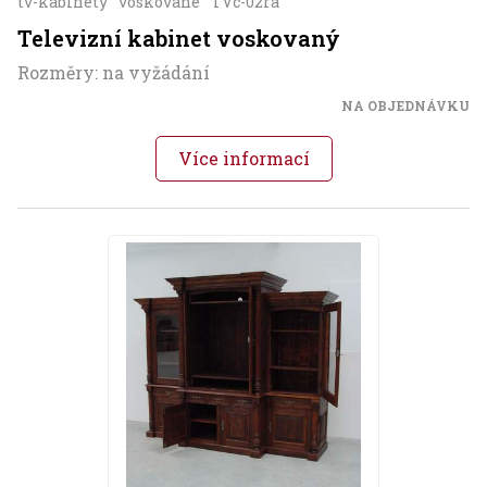
tv-kabinety
voskované
TVc-02ra
Televizní kabinet voskovaný
Rozměry: na vyžádání
NA OBJEDNÁVKU
Více informací