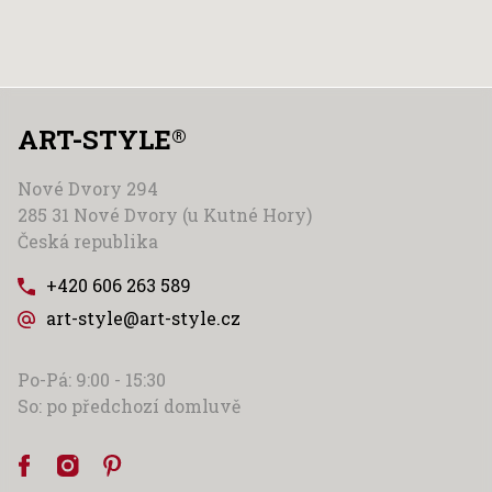
ART-STYLE
®
Nové Dvory 294
285 31 Nové Dvory (u Kutné Hory)
Česká republika
+420 606 263 589
art-style@art-style.cz
Po-Pá: 9:00 - 15:30
So: po předchozí domluvě