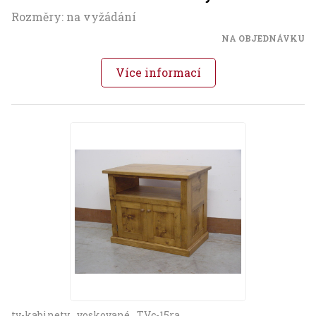
Rozměry: na vyžádání
NA OBJEDNÁVKU
Více informací
tv-kabinety
voskované
TVc-15ra