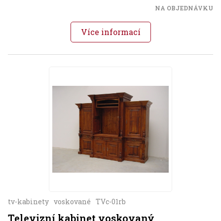
NA OBJEDNÁVKU
Více informací
tv-kabinety
voskované
TVc-01rb
Televizní kabinet voskovaný