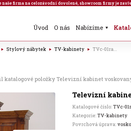
 je naše firma na celozávodní dovolené, showroom firmy je zavře
Úvod
O nás
Nabízíme
Katal
Stylový nábytek
TV-kabinety
TVc-01ra...
il katalogové položky Televizní kabinet voskovan
Televizní kabin
Katalogové číslo:
TVc-01
Kategorie:
TV-kabinety
Povrchová úprava:
vosk