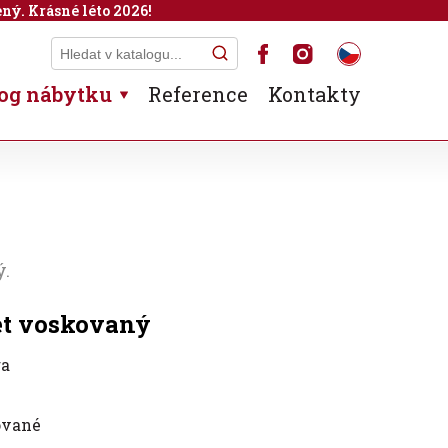
ný. Krásné léto 2026!
og nábytku
Reference
Kontakty
ý.
et voskovaný
ra
ované