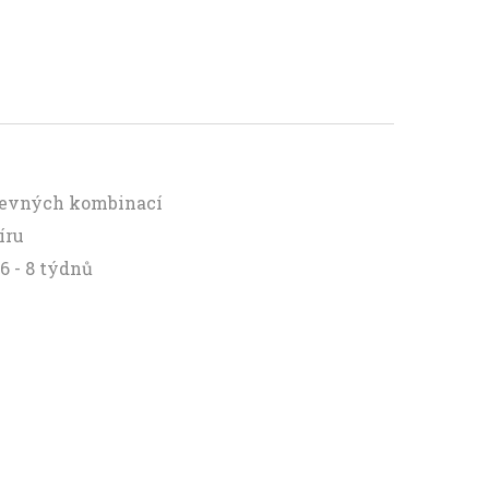
arevných kombinací
íru
6 - 8 týdnů