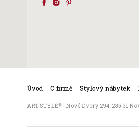
Úvod
O firmě
Stylový nábytek
ART-STYLE
- Nové Dvory 294, 285 31 No
®