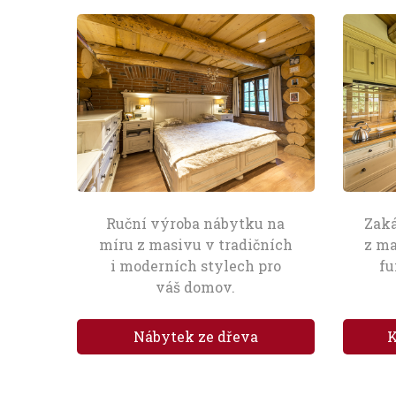
Ruční výroba nábytku na
Zak
míru z masivu v tradičních
z ma
i moderních stylech pro
fu
váš domov.
Nábytek ze dřeva
K