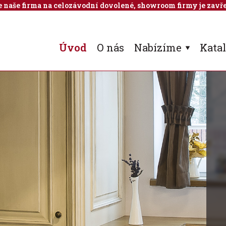
 je naše firma na celozávodní dovolené, showroom firmy je zavře
Úvod
O nás
Nabízíme
Kata