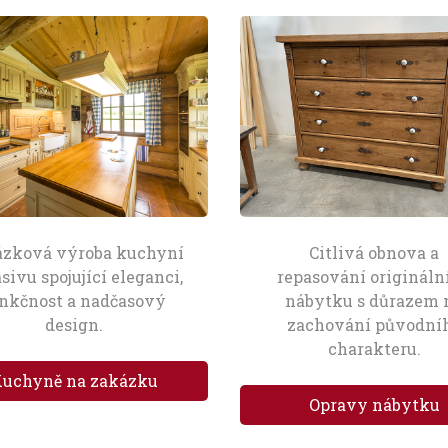
ázková výroba kuchyní
Citlivá obnova a
sivu spojující eleganci,
repasování origináln
nkčnost a nadčasový
nábytku s důrazem 
design.
zachování původní
charakteru.
uchyně na zakázku
Opravy nábytku