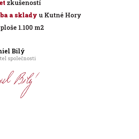
et
zkušeností
ba a sklady
u Kutné Hory
ploše 1.100 m2
iel Bilý
tel společnosti