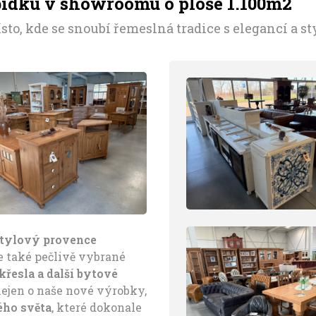
bídku v showroomu o ploše 1.100m2
sto, kde se snoubí řemeslná tradice s elegancí a s
tylový provence
le také pečlivě vybrané
řesla a další bytové
ejen o naše nové výrobky,
ého světa
, které dokonale