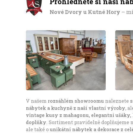
Prohlédněte si naši na
Nové Dvory u Kutné Hory
– mí
V našem
rozsáhlém showroomu
naleznete
s
nábytek a kuchyně z naší vlastní výroby
, a
vintage kusy z mahagonu, elegantní ušáky, k
doplňky
. Sortiment pravidelně doplňujeme n
ale také o
unikátní nábytek a dekorace z cel