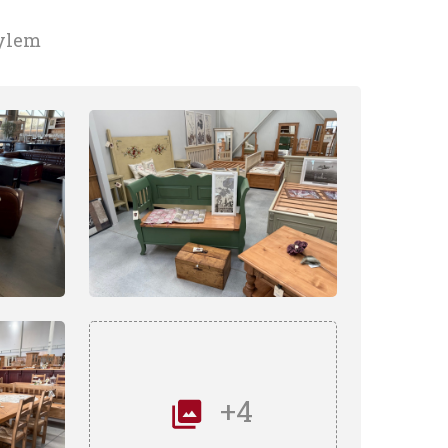
tylem
+4