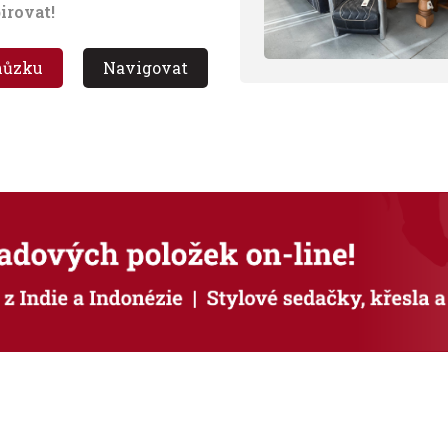
pirovat!
chůzku
Navigovat