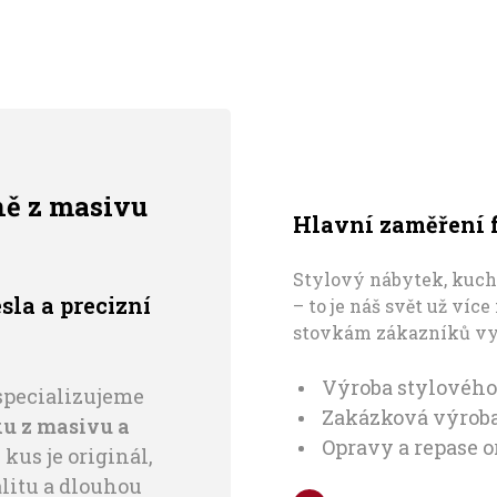
ně z masivu
Hlavní zaměření 
Stylový nábytek, kuch
sla a precizní
– to je náš svět už víc
stovkám zákazníků vyt
Výroba stylového
t specializujeme
Zakázková výroba
u z masivu a
Opravy a repase 
 kus je originál,
litu a dlouhou