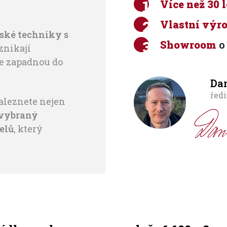
Více než 30 l
Vlastní výro
řské techniky s
Showroom
o 
znikají
le zapadnou do
Dan
ředi
leznete nejen
 vybraný
elů
, který