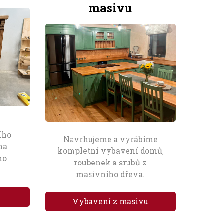
masivu
ího
Navrhujeme a vyrábíme
na
kompletní vybavení domů,
ho
roubenek a srubů z
masivního dřeva.
Vybavení z masivu