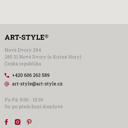
ART-STYLE
®
Nové Dvory 294
285 31 Nové Dvory (u Kutné Hory)
Česká republika
+420 606 263 589
art-style@art-style.cz
Po-Pá: 9:00 - 15:30
So: po předchozí domluvě