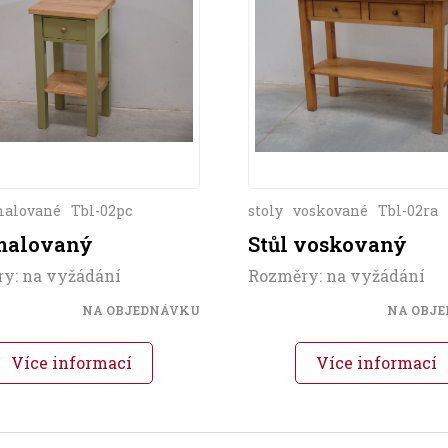
alované
Tbl-02pc
stoly
voskované
Tbl-02ra
 malovaný
Stůl voskovaný
y: na vyžádání
Rozměry: na vyžádání
NA OBJEDNÁVKU
NA OBJ
Více informací
Více informací