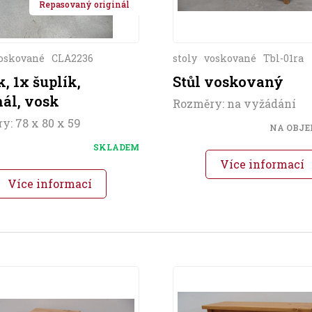
Repasovaný originál
oskované
CLA2236
stoly
voskované
Tbl-01ra
k, 1x šuplík,
Stůl voskovaný
nál, vosk
Rozměry: na vyžádání
y: 78 x 80 x 59
NA OBJ
SKLADEM
Více informací
Více informací