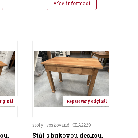
Více informací
riginál
Repasovaný originál
stoly
voskované
CLA2229
ou,
Stůl s bukovou deskou,