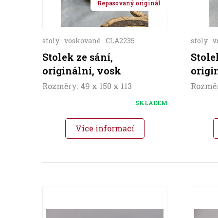
Repasovaný originál
stoly
voskované
CLA2235
stoly
v
Stolek ze sání,
Stole
originální, vosk
origi
Rozměry: 49 x 150 x 113
Rozměr
SKLADEM
Více informací