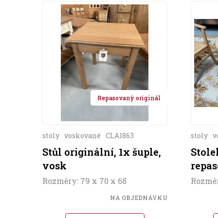
Repasovaný originál
stoly
voskované
CLA1863
stoly
v
Stůl originální, 1x šuple,
Stole
vosk
repas
Rozměry: 79 x 70 x 68
Rozměr
NA OBJEDNÁVKU