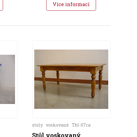
Více informací
stoly
voskované
Tbl-07ra
Stůl voskovaný