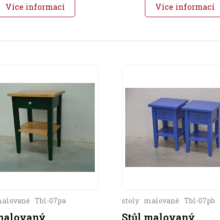
Více informací
Více informací
alované
Tbl-07pa
stoly
malované
Tbl-07pb
 malovaný
Stůl malovaný