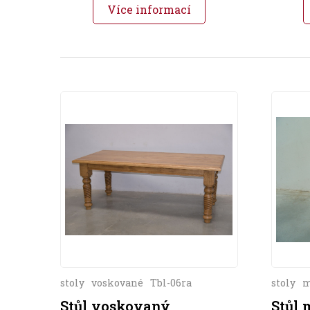
Více informací
stoly
voskované
Tbl-06ra
stoly
m
Stůl voskovaný
Stůl