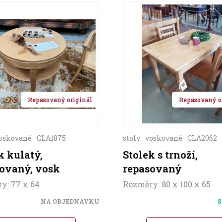
Repasovaný originál
Repasovaný o
oskované
CLA1875
stoly
voskované
CLA2062
k kulatý,
Stolek s trnoží,
ovaný, vosk
repasovaný
y: 77 x 64
Rozměry: 80 x 100 x 65
NA OBJEDNÁVKU
S