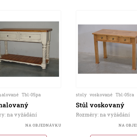
alované
Tbl-05pa
stoly
voskované
Tbl-05ra
 malovaný
Stůl voskovaný
y: na vyžádání
Rozměry: na vyžádání
NA OBJEDNÁVKU
NA OBJ