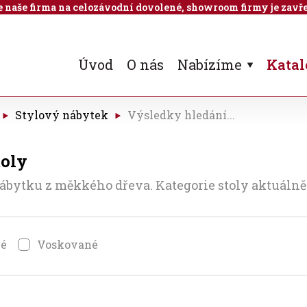
 je naše firma na celozávodní dovolené, showroom firmy je zavře
Úvod
O nás
Nabízíme
Katal
Stylový nábytek
Výsledky hledání...
toly
ábytku z měkkého dřeva. Kategorie stoly aktuálně 
né
Voskované