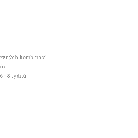
arevných kombinací
íru
6 - 8 týdnů