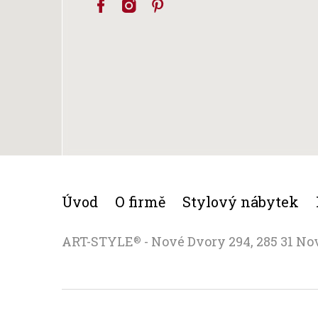
Úvod
O firmě
Stylový nábytek
ART-STYLE
- Nové Dvory 294, 285 31 No
®