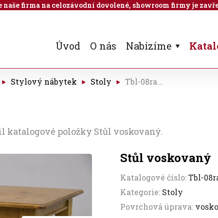
 je naše firma na celozávodní dovolené, showroom firmy je zavře
Úvod
O nás
Nabízíme
Katal
Stylový nábytek
Stoly
Tbl-08ra...
il katalogové položky Stůl voskovaný.
Stůl voskovaný
Katalogové číslo:
Tbl-08r
Kategorie:
Stoly
Povrchová úprava:
vosk