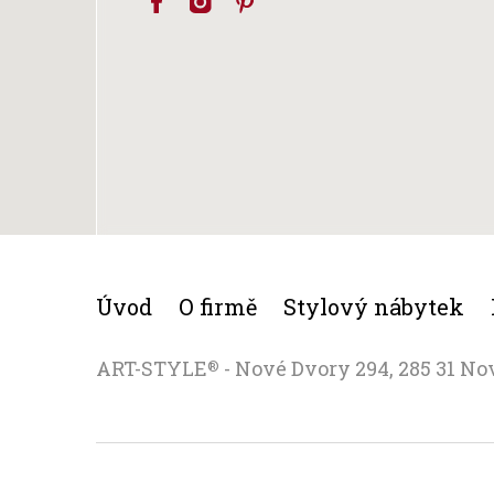
Úvod
O firmě
Stylový nábytek
ART-STYLE
- Nové Dvory 294, 285 31 No
®