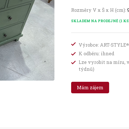
Rozměry V x Š x H (cm):
SKLADEM NA PRODEJNĚ (1 KS
Výrobce: ART-STYLE
®
K odběru: ihned
Lze vyrobit na míru, 
týdnů)
Mám zájem