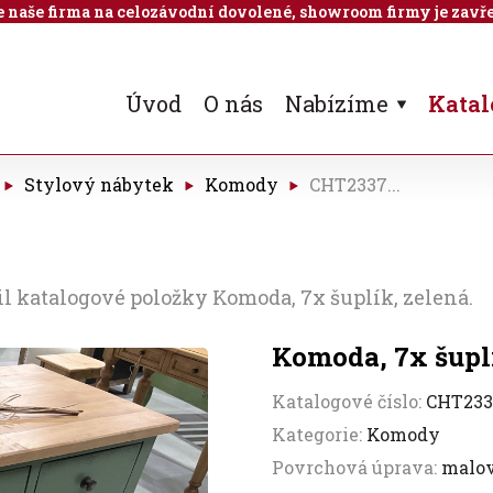
 je naše firma na celozávodní dovolené, showroom firmy je zavře
Úvod
O nás
Nabízíme
Katal
Stylový nábytek
Komody
CHT2337...
l katalogové položky Komoda, 7x šuplík, zelená.
Komoda, 7x šupl
Katalogové číslo:
CHT23
Kategorie:
Komody
Povrchová úprava:
malo