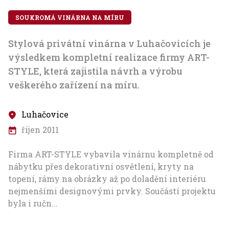
K
SOUKROMÁ VINÁRNA NA MÍRU
p
Stylová privátní vinárna v Luhačovicích je
výsledkem kompletní realizace firmy ART-
STYLE, která zajistila návrh a výrobu
K
veškerého zařízení na míru.
a
p
n
Luhačovice
v
.
n
říjen 2011
v
Firma ART-STYLE vybavila vinárnu kompletně od
p
nábytku přes dekorativní osvětlení, kryty na
topení, rámy na obrázky až po doladění interiéru
nejmenšími designovými prvky. Součástí projektu
byla i ručn...
í
K