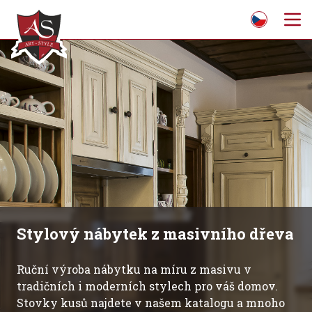
lový nábytek z masivního dřeva
Sho
náb
 výroba nábytku na míru z masivu v
čních i moderních stylech pro váš domov.
Jsme 
y kusů najdete v našem katalogu a mnoho
místě