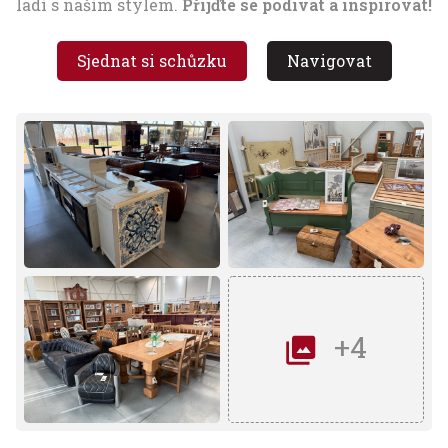
ladí s naším stylem.
Přijďte se podívat a inspirovat!
Sjednat si schůzku
Navigovat
+4