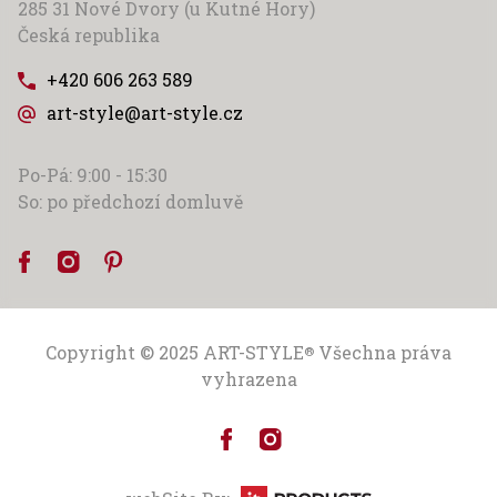
285 31 Nové Dvory (u Kutné Hory)
Česká republika
+420 606 263 589
art-style@art-style.cz
Po-Pá: 9:00 - 15:30
So: po předchozí domluvě
Copyright © 2025
ART-STYLE
Všechna práva
®
vyhrazena