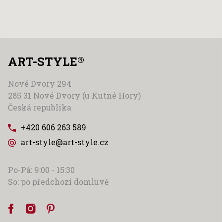
ART-STYLE
®
Nové Dvory 294
285 31 Nové Dvory (u Kutné Hory)
Česká republika
+420 606 263 589
art-style@art-style.cz
Po-Pá: 9:00 - 15:30
So: po předchozí domluvě