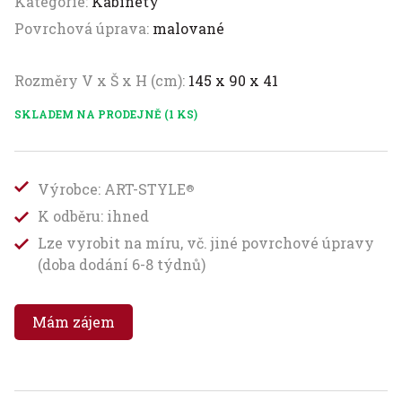
Kategorie:
Kabinety
Povrchová úprava:
malované
Rozměry V x Š x H (cm):
145 x 90 x 41
SKLADEM NA PRODEJNĚ (1 KS)
Výrobce: ART-STYLE
®
K odběru: ihned
Lze vyrobit na míru, vč. jiné povrchové úpravy
(doba dodání 6-8 týdnů)
Mám zájem