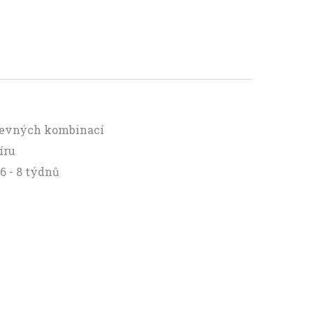
arevných kombinací
íru
6 - 8 týdnů