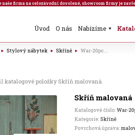
 je naše firma na celozávodní dovolené, showroom firmy je zavře
Úvod
O nás
Nabízíme
Katal
Stylový nábytek
Skříně
War-20pc...
il katalogové položky Skříň malovaná.
Skříň malovaná
Katalogové číslo:
War-20
Kategorie:
Skříně
Povrchová úprava:
malo