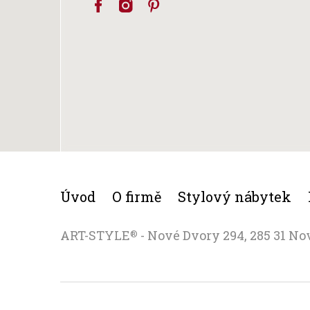
Úvod
O firmě
Stylový nábytek
ART-STYLE
- Nové Dvory 294, 285 31 No
®