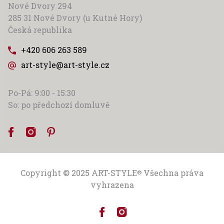
Nové Dvory 294
285 31 Nové Dvory (u Kutné Hory)
Česká republika
+420 606 263 589
art-style@art-style.cz
Po-Pá: 9:00 - 15:30
So: po předchozí domluvě
Copyright © 2025
ART-STYLE
Všechna práva
®
vyhrazena