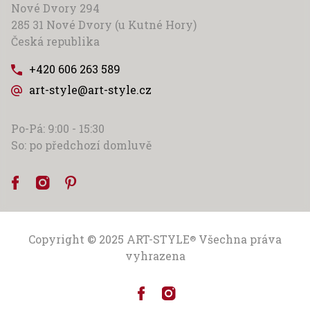
Nové Dvory 294
285 31 Nové Dvory (u Kutné Hory)
Česká republika
+420 606 263 589
art-style@art-style.cz
Po-Pá: 9:00 - 15:30
So: po předchozí domluvě
Copyright © 2025
ART-STYLE
Všechna práva
®
vyhrazena