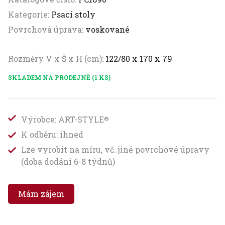
Kategorie:
Psací stoly
Povrchová úprava:
voskované
Rozměry V x Š x H (cm):
122/80 x 170 x 79
SKLADEM NA PRODEJNĚ (1 KS)
Výrobce: ART-STYLE
®
K odběru: ihned
Lze vyrobit na míru, vč. jiné povrchové úpravy
(doba dodání 6-8 týdnů)
Mám zájem