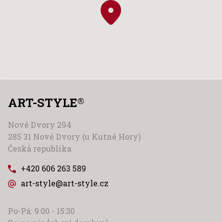
ART-STYLE
®
Nové Dvory 294
285 31 Nové Dvory (u Kutné Hory)
Česká republika
+420 606 263 589
art-style@art-style.cz
Po-Pá: 9:00 - 15:30