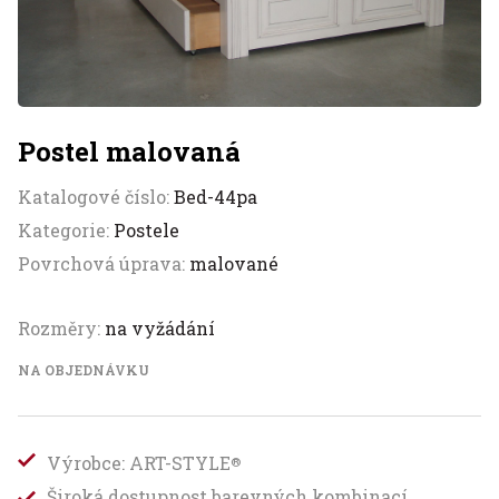
Postel malovaná
Katalogové číslo:
Bed-44pa
Kategorie:
Postele
Povrchová úprava:
malované
Rozměry:
na vyžádání
NA OBJEDNÁVKU
Výrobce: ART-STYLE
®
Široká dostupnost barevných kombinací