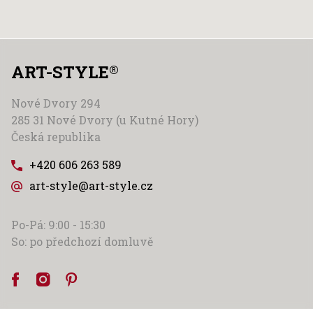
ART-STYLE
®
Nové Dvory 294
285 31 Nové Dvory (u Kutné Hory)
Česká republika
+420 606 263 589
art-style@art-style.cz
Po-Pá: 9:00 - 15:30
So: po předchozí domluvě