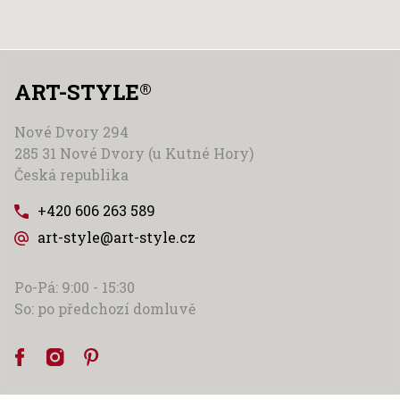
ART-STYLE
®
Nové Dvory 294
285 31 Nové Dvory (u Kutné Hory)
Česká republika
+420 606 263 589
art-style@art-style.cz
Po-Pá: 9:00 - 15:30
So: po předchozí domluvě