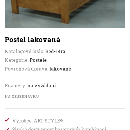
Postel lakovaná
Katalogové číslo:
Bed-14ra
Kategorie:
Postele
Povrchová úprava:
lakované
Rozměry:
na vyžádání
NA OBJEDNÁVKU
Výrobce: ART-STYLE
®
Široká dostupnost barevných kombinací