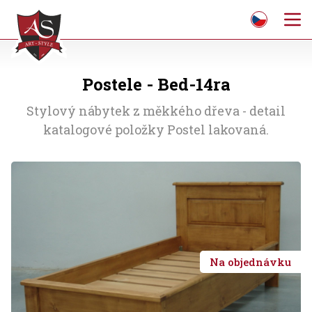
Postele - Bed-14ra
Stylový nábytek z měkkého dřeva - detail
katalogové položky Postel lakovaná.
Na objednávku