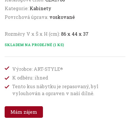
Kategorie:
Kabinety
Povrchová úprava:
voskované
Rozměry V x Š x H (cm):
86 x 44 x 37
SKLADEM NA PRODEJNĚ (1 KS)
Výrobce: ART-STYLE
®
K odběru: ihned
Tento kus nábytku je repasovaný, byl
vylouhován a opraven v naší dílně.
Mám zájem