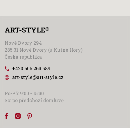
ART-STYLE
®
Nové Dvory 294
285 31 Nové Dvory (u Kutné Hory)
Česká republika
+420 606 263 589
art-style@art-style.cz
Po-Pá: 9:00 - 15:30
So: po předchozí domluvě