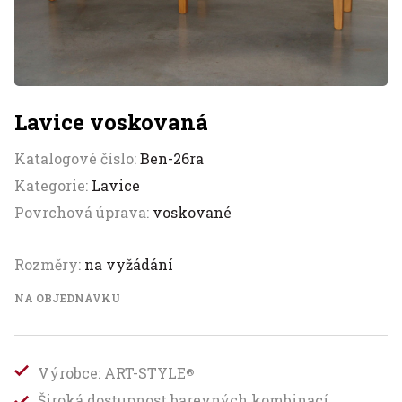
Lavice voskovaná
Katalogové číslo:
Ben-26ra
Kategorie:
Lavice
Povrchová úprava:
voskované
Rozměry:
na vyžádání
NA OBJEDNÁVKU
Výrobce: ART-STYLE
®
Široká dostupnost barevných kombinací