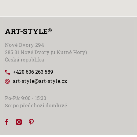
ART-STYLE
®
Nové Dvory 294
285 31 Nové Dvory (u Kutné Hory)
Česká republika
+420 606 263 589
art-style@art-style.cz
Po-Pá: 9:00 - 15:30
So: po předchozí domluvě