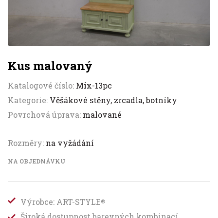
Kus malovaný
Katalogové číslo:
Mix-13pc
Kategorie:
Věšákové stěny, zrcadla, botníky
Povrchová úprava:
malované
Rozměry:
na vyžádání
NA OBJEDNÁVKU
Výrobce: ART-STYLE
®
Široká dostupnost barevných kombinací