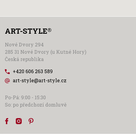
ART-STYLE
®
Nové Dvory 294
285 31 Nové Dvory (u Kutné Hory)
Česká republika
+420 606 263 589
art-style@art-style.cz
Po-Pá: 9:00 - 15:30
So: po předchozí domluvě