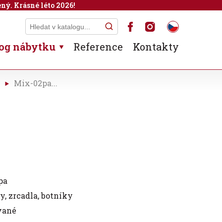
ný. Krásné léto 2026!
og nábytku
Reference
Kontakty
Mix-02pa...
pa
y, zrcadla, botníky
vané