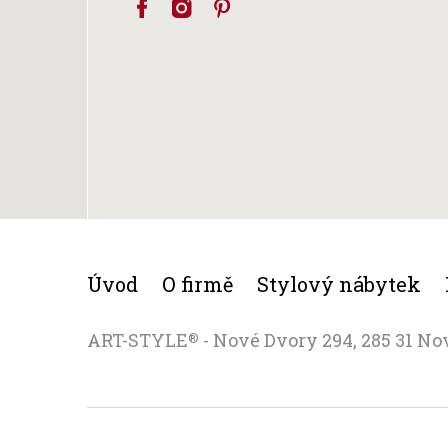
Úvod
O firmě
Stylový nábytek
ART-STYLE
- Nové Dvory 294, 285 31 No
®