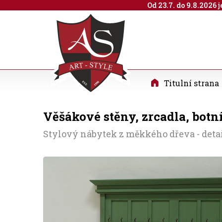
Od 23.7. do 9.8.2026
Titulní strana
Věšákové stěny, zrcadla, botn
Stylový nábytek z měkkého dřeva - deta