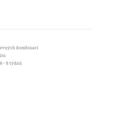
arevných kombinací
íru
6 - 8 týdnů