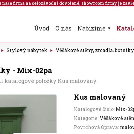
 je naše firma na celozávodní dovolené, showroom firmy je zavře
Úvod
O nás
Nabízíme
Katal
Stylový nábytek
Věšákové stěny, zrcadla, botníky
íky - Mix-02pa
il katalogové položky Kus malovaný.
Kus malovaný
Katalogové číslo:
Mix-02
Kategorie:
Věšákové stěn
Povrchová úprava:
malo