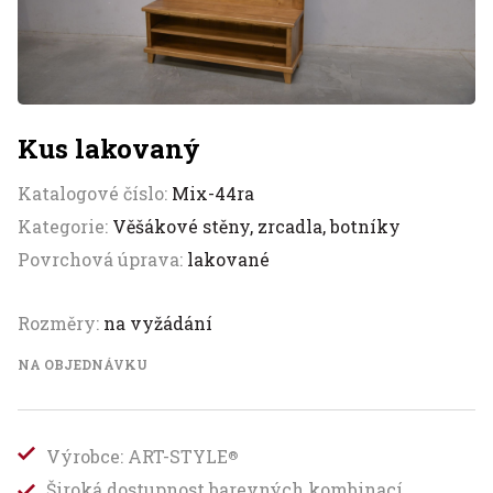
Kus lakovaný
Katalogové číslo:
Mix-44ra
Kategorie:
Věšákové stěny, zrcadla, botníky
Povrchová úprava:
lakované
Rozměry:
na vyžádání
NA OBJEDNÁVKU
Výrobce: ART-STYLE
®
Široká dostupnost barevných kombinací