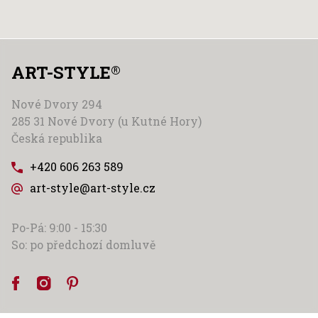
ART-STYLE
®
Nové Dvory 294
285 31 Nové Dvory (u Kutné Hory)
Česká republika
+420 606 263 589
art-style@art-style.cz
Po-Pá: 9:00 - 15:30
So: po předchozí domluvě