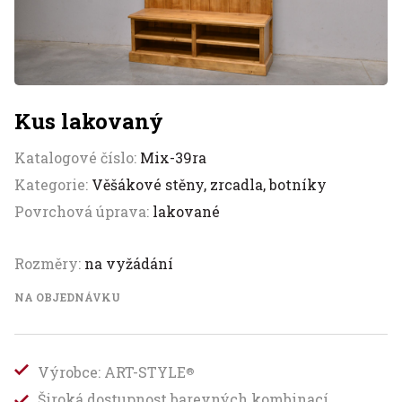
Kus lakovaný
Katalogové číslo:
Mix-39ra
Kategorie:
Věšákové stěny, zrcadla, botníky
Povrchová úprava:
lakované
Rozměry:
na vyžádání
NA OBJEDNÁVKU
Výrobce: ART-STYLE
®
Široká dostupnost barevných kombinací