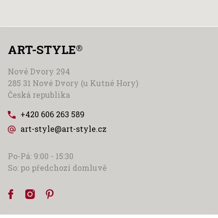
ART-STYLE
®
Nové Dvory 294
285 31 Nové Dvory (u Kutné Hory)
Česká republika
+420 606 263 589
art-style@art-style.cz
Po-Pá: 9:00 - 15:30
So: po předchozí domluvě