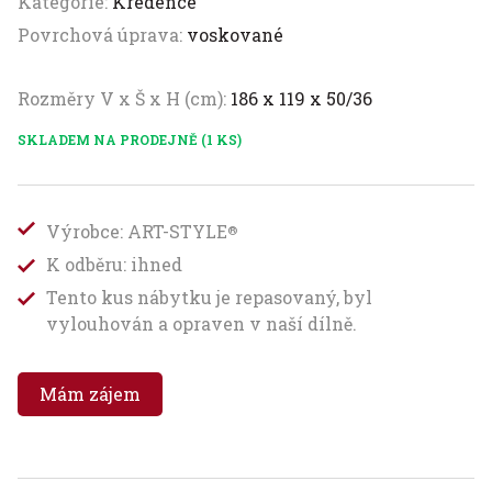
Kategorie:
Kredence
Povrchová úprava:
voskované
Rozměry V x Š x H (cm):
186 x 119 x 50/36
SKLADEM NA PRODEJNĚ (1 KS)
Výrobce: ART-STYLE
®
K odběru: ihned
Tento kus nábytku je repasovaný, byl
vylouhován a opraven v naší dílně.
Mám zájem