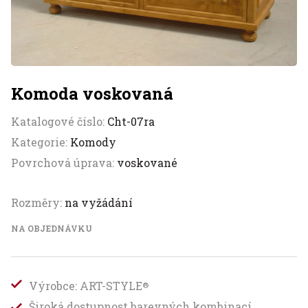
Komoda voskovaná
Katalogové číslo:
Cht-07ra
Kategorie:
Komody
Povrchová úprava:
voskované
Rozměry:
na vyžádání
NA OBJEDNÁVKU
Výrobce: ART-STYLE
®
Široká dostupnost barevných kombinací