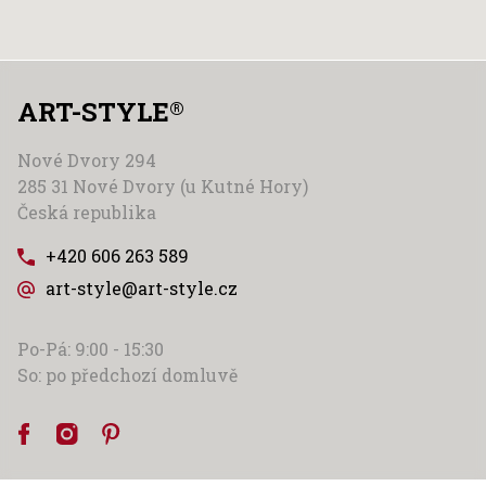
ART-STYLE
®
Nové Dvory 294
285 31 Nové Dvory (u Kutné Hory)
Česká republika
+420 606 263 589
art-style@art-style.cz
Po-Pá: 9:00 - 15:30
So: po předchozí domluvě