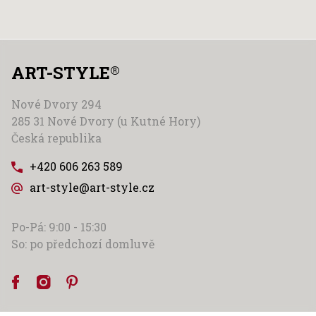
ART-STYLE
®
Nové Dvory 294
285 31 Nové Dvory (u Kutné Hory)
Česká republika
+420 606 263 589
art-style@art-style.cz
Po-Pá: 9:00 - 15:30
So: po předchozí domluvě