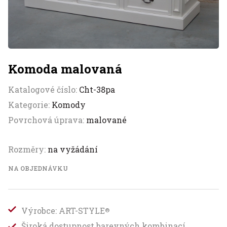
Komoda malovaná
Katalogové číslo:
Cht-38pa
Kategorie:
Komody
Povrchová úprava:
malované
Rozměry:
na vyžádání
NA OBJEDNÁVKU
Výrobce: ART-STYLE
®
Široká dostupnost barevných kombinací