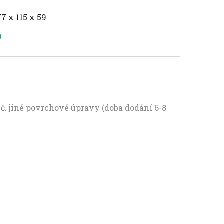
77 x 115 x 59
)
vč. jiné povrchové úpravy (doba dodání 6-8