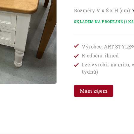
Rozměry V x Š x H (cm):
SKLADEM NA PRODEJNĚ (1 KS
Výrobce: ART-STYLE
®
K odběru: ihned
Lze vyrobit na míru, 
týdnů)
Mám zájem