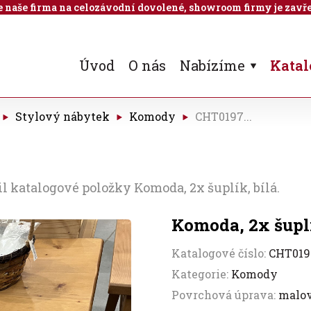
 je naše firma na celozávodní dovolené, showroom firmy je zavře
Úvod
O nás
Nabízíme
Katal
Stylový nábytek
Komody
CHT0197...
l katalogové položky Komoda, 2x šuplík, bílá.
Komoda, 2x šuplí
Katalogové číslo:
CHT019
Kategorie:
Komody
Povrchová úprava:
malo