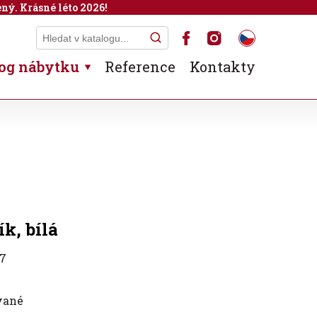
ný. Krásné léto 2026!
og nábytku
Reference
Kontakty
k, bílá
7
vané