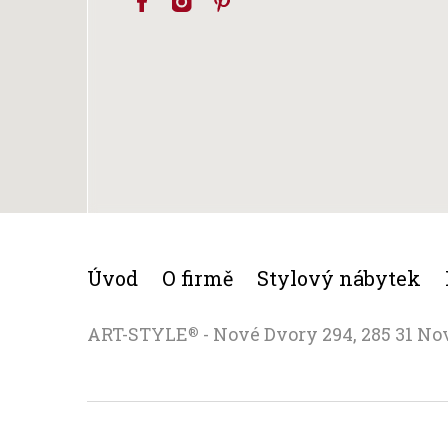
Úvod
O firmě
Stylový nábytek
ART-STYLE
- Nové Dvory 294, 285 31 No
®