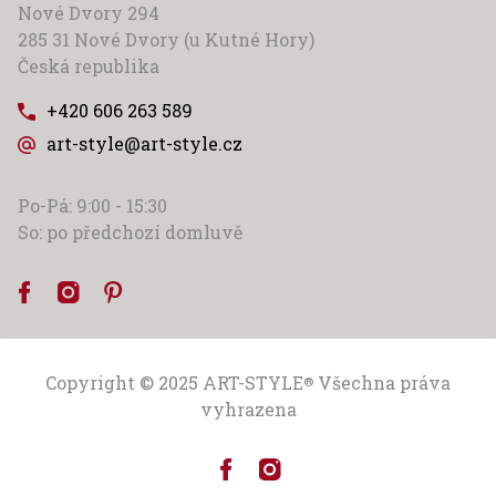
Nové Dvory 294
285 31 Nové Dvory (u Kutné Hory)
Česká republika
+420 606 263 589
art-style@art-style.cz
Po-Pá: 9:00 - 15:30
So: po předchozí domluvě
Copyright © 2025
ART-STYLE
Všechna práva
®
vyhrazena