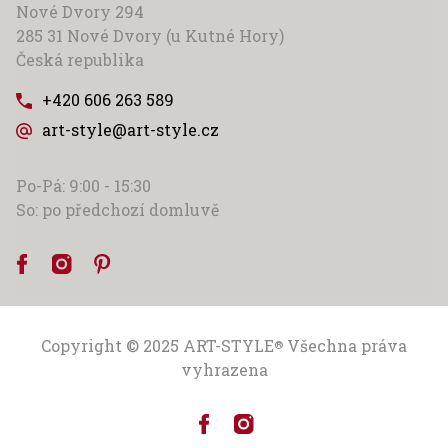
Nové Dvory 294
285 31 Nové Dvory (u Kutné Hory)
Česká republika
+420 606 263 589
art-style@art-style.cz
Po-Pá: 9:00 - 15:30
So: po předchozí domluvě
Copyright © 2025
ART-STYLE
Všechna práva
®
vyhrazena