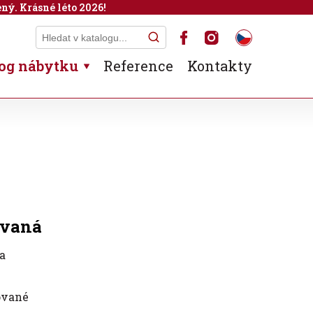
ný. Krásné léto 2026!
og nábytku
Reference
Kontakty
ovaná
a
ované