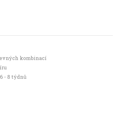
arevných kombinací
íru
6 - 8 týdnů