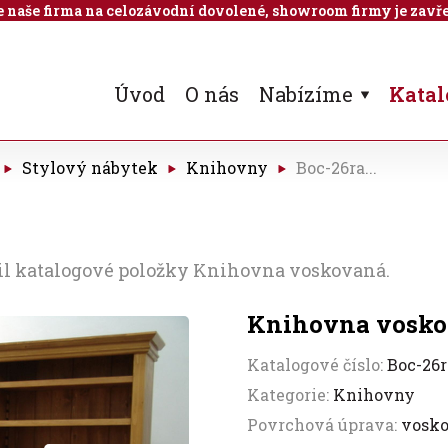
 je naše firma na celozávodní dovolené, showroom firmy je zavře
Úvod
O nás
Nabízíme
Katal
Stylový nábytek
Knihovny
Boc-26ra...
ail katalogové položky Knihovna voskovaná.
Knihovna vosk
Katalogové číslo:
Boc-26r
Kategorie:
Knihovny
Povrchová úprava:
vosk