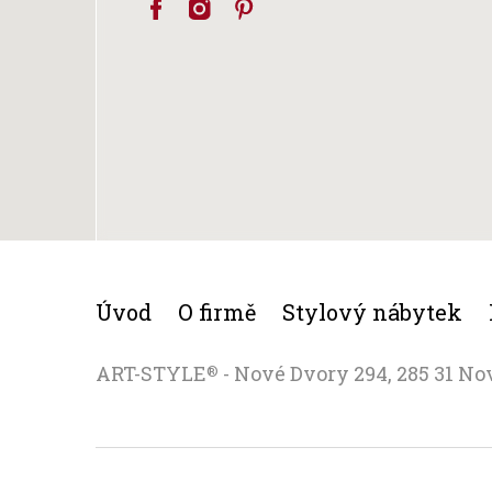
Úvod
O firmě
Stylový nábytek
ART-STYLE
- Nové Dvory 294, 285 31 No
®