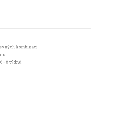
arevných kombinací
íru
6 - 8 týdnů