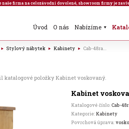
 je naše firma na celozávodní dovolené, showroom firmy je zavře
Úvod
O nás
Nabízíme
Katal
Stylový nábytek
Kabinety
Cab-48ra...
il katalogové položky Kabinet voskovaný.
Kabinet voskov
Katalogové číslo:
Cab-48r
Kategorie:
Kabinety
Povrchová úprava:
vosk