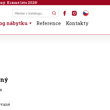
ný. Krásné léto 2026!
og nábytku
Reference
Kontakty
aný
a
ované