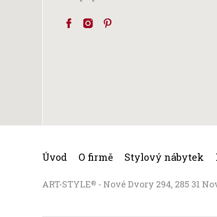
Úvod
O firmě
Stylový nábytek
ART-STYLE
- Nové Dvory 294, 285 31 No
®