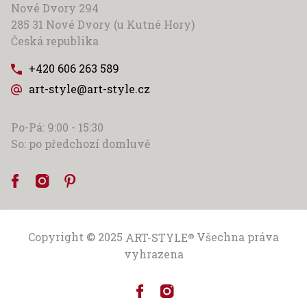
Nové Dvory 294
285 31 Nové Dvory (u Kutné Hory)
Česká republika
+420 606 263 589
art-style@art-style.cz
Po-Pá: 9:00 - 15:30
So: po předchozí domluvě
Copyright © 2025
ART-STYLE
Všechna práva
®
vyhrazena