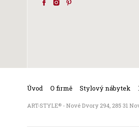
Úvod
O firmě
Stylový nábytek
ART-STYLE
- Nové Dvory 294, 285 31 No
®