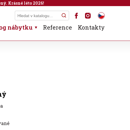
ný. Krásné léto 2026!
og nábytku
Reference
Kontakty
ný
pa
vané