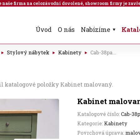
 je naše firma na celozávodní dovolené, showroom firmy je zavře
Úvod
O nás
Nabízíme
Katal
Stylový nábytek
Kabinety
Cab-38pa...
il katalogové položky Kabinet malovaný.
Kabinet malova
Katalogové číslo:
Cab-38
Kategorie:
Kabinety
Povrchová úprava:
malo