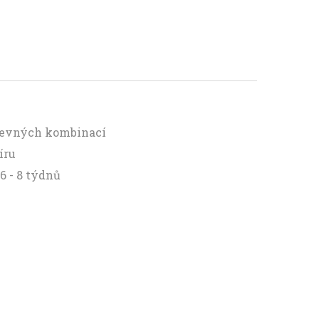
arevných kombinací
íru
6 - 8 týdnů