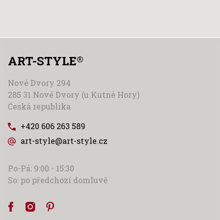
ART-STYLE
®
Nové Dvory 294
285 31 Nové Dvory (u Kutné Hory)
Česká republika
+420 606 263 589
art-style@art-style.cz
Po-Pá: 9:00 - 15:30
So: po předchozí domluvě